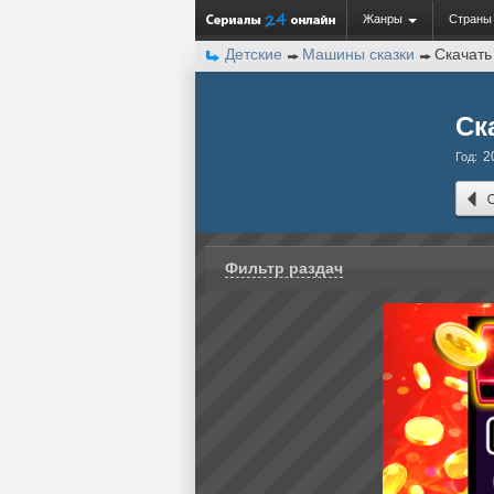
Жанры
Страны
Детские
Машины сказки
Скачать
Ск
2
Год:
Фильтр раздач