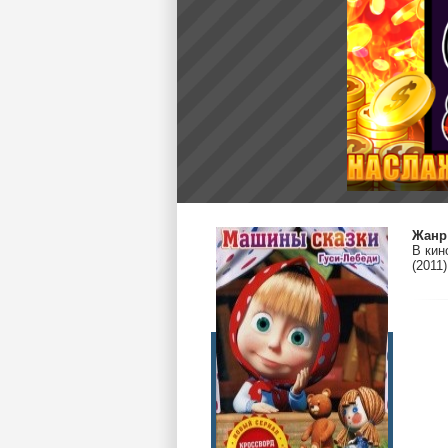
Жанр
В кин
(2011