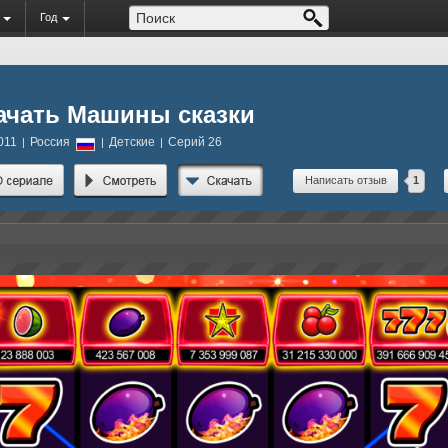
Год
ачать Машины сказки
011
Россия
Детские
Серий 26
|
|
|
Написать отзыв
1