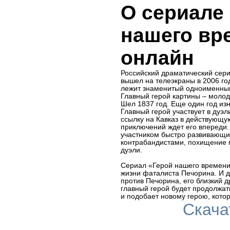
О сериале
нашего вр
онлайн
Российский драматический сер
вышел на телеэкраны в 2006 го
лежит знаменитый одноименный
Главный герой картины – моло
Шел 1837 год. Еще один год из
Главный герой участвует в дуэли
ссылку на Кавказ в действующ
приключений ждет его впереди.
участником быстро развивающих
контрабандистами, похищение 
дуэли.
Сериал «Герой нашего времени
жизни фаталиста Печорина. И д
против Печорина, его близкий др
главный герой будет продолжать
и подобает новому герою, кот
Скача