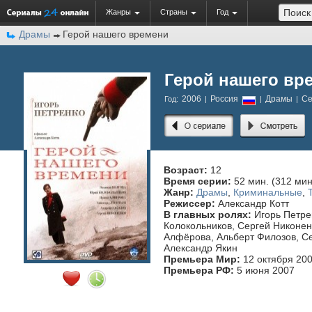
Жанры
Страны
Год
Драмы
Герой нашего времени
Герой нашего вр
2006
Россия
Драмы
Се
Год:
|
|
|
Возраст:
12
Время серии:
52 мин. (312 мин
Жанр:
Драмы
,
Криминальные
,
Режиссер:
Александр Котт
В главных ролях:
Игорь Петре
Колокольников, Сергей Никонен
Алфёрова, Альберт Филозов, Се
Александр Якин
Премьера Мир:
12 октября 20
Премьера РФ:
5 июня 2007