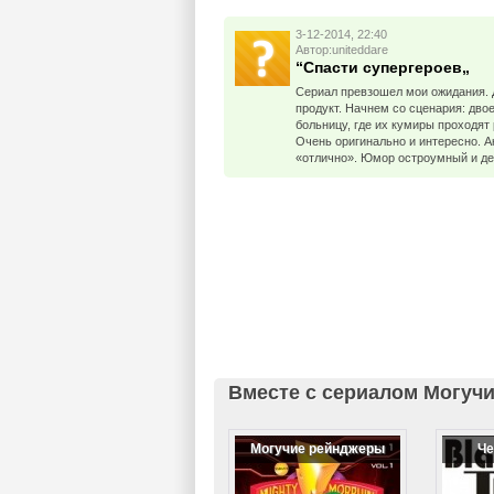
3-12-2014, 22:40
Автор:uniteddare
“Спасти супергероев„
Сериал превзошел мои ожидания. 
продукт. Начнем со сценария: дво
больницу, где их кумиры проходят
Очень оригинально и интересно. А
«отлично». Юмор остроумный и де
Вместе с сериалом Могучи
Могучие рeйнджеры
Че