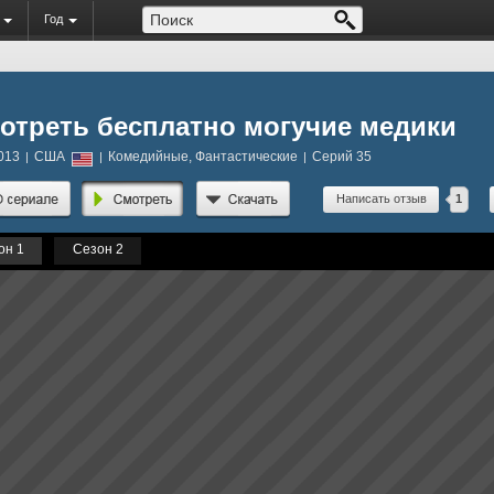
Год
отреть бесплатно могучие медики
013
США
Комедийные, Фантастические
Серий 35
|
|
|
Написать отзыв
1
он 1
Сезон 2