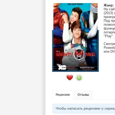
Жанр:
На сай
(2013)
проигр
Под пр
позвол
функци
потерп
"Play".
Смотри
Розенб
или DV
Рецензии
Отзывы
Чтобы написать рецензию о сериа