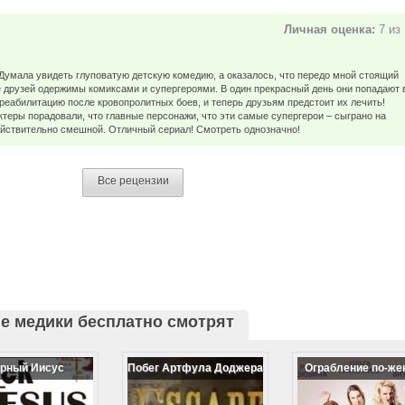
Личная оценка:
7 из
Думала увидеть глуповатую детскую комедию, а оказалось, что передо мной стоящий
е друзей одержимы комиксами и супергероями. В один прекрасный день они попадают 
 реабилитацию после кровопролитных боев, и теперь друзьям предстоит их лечить!
ктеры порадовали, что главные персонажи, что эти самые супергерои – сыграно на
йствительно смешной. Отличный сериал! Смотреть однозначно!
Все рецензии
е медики бесплатно смотрят
рный Иисус
Побег Артфула Доджера
Ограбление по-же