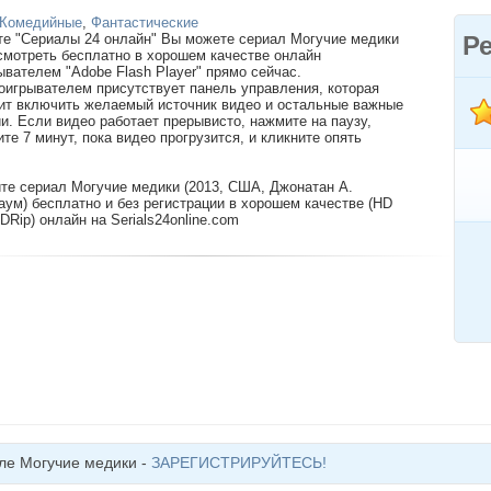
Комедийные
,
Фантастические
те "Сериалы 24 онлайн" Вы можете сериал Могучие медики
Р
 смотреть бесплатно в хорошем качестве онлайн
ывателем "Adobe Flash Player" прямо сейчас.
оигрывателем присутствует панель управления, которая
ит включить желаемый источник видео и остальные важные
и. Если видео работает прерывисто, нажмите на паузу,
ите 7 минут, пока видео прогрузится, и кликните опять
те сериал Могучие медики (2013, США, Джонатан А.
аум) бесплатно и без регистрации в хорошем качестве (HD
DRip) онлайн на Serials24online.com
ле Могучие медики -
ЗАРЕГИСТРИРУЙТЕСЬ!