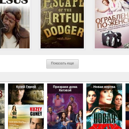
Показать еще
Кузей Гюней
Призраки дома
Новая жертва
Хатэвэй