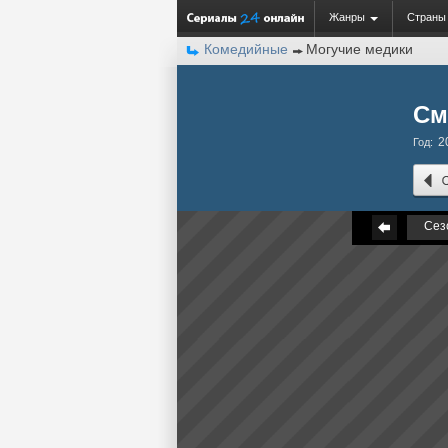
Жанры
Страны
Комедийные
Могучие медики
См
2
Год:
Сез