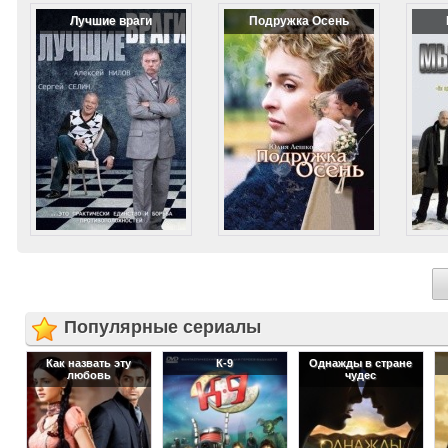
Лучшие враги
Подружка Осень
Популярные сериалы
Как назвать эту
К-9
Однажды в стране
любовь
чудес