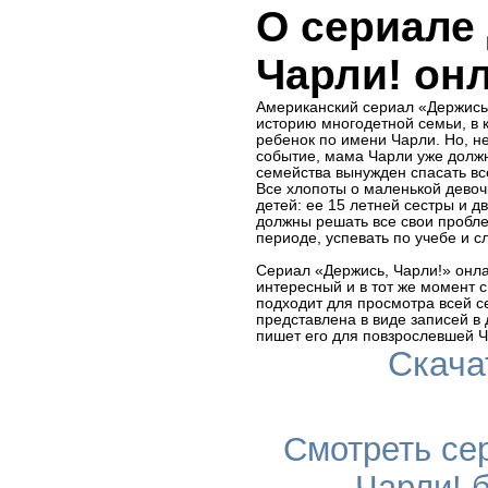
О сериале
Чарли! он
Американский сериал «Держись,
историю многодетной семьи, в 
ребенок по имени Чарли. Но, н
событие, мама Чарли уже должн
семейства вынужден спасать вс
Все хлопоты о маленькой девоч
детей: ее 15 летней сестры и дв
должны решать все свои пробл
периоде, успевать по учебе и с
Сериал «Держись, Чарли!» онл
интересный и в тот же момент 
подходит для просмотра всей с
представлена в виде записей в 
пишет его для повзрослевшей Ч
Скача
Смотреть се
Чарли! 