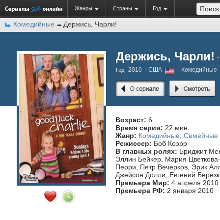
Жанры
Страны
Год
Комедийные
Держись, Чарли!
Держись, Чарли!
2010
США
Комедийные
Год:
|
|
Возраст:
6
Время серии:
22 мин.
Жанр:
Комедийные
,
Семейные
Режиссер:
Боб Коэрр
В главных ролях:
Бриджит Мен
Эллин Бейкер, Мария Цветкова
Перри, Петр Вечерков, Эрик Ал
Джейсон Долли, Евгений Берез
Премьера Мир:
4 апреля 2010
Премьера РФ:
2 января 2010