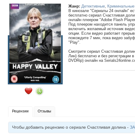
Жанр:
Детективные
,
Криминальные
В кинозале "Сериалы 24 онлайн" ес
бесплатно сериал Счастливая долин
онлайн плеером "Adobe Flash Player
Под плеером находится панель упр
включить желаемый источник виде
опции. Если видео работает прерыв
пожождите 7 мин, пока видео забуф
"Play".
Смотрите сериал Счастливая долин
Лин) бесплатно и без регистрации 
DVDRip) онлайн на Serials24online.
Рецензии
Отзывы
Чтобы добавить рецензию о сериале Счастливая долина -
З