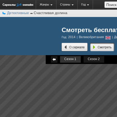
Жанры
Страны
Год
Детективные
Счастливая долина
Смотреть беспла
2014
Великобритания
Д
Год:
|
|
Сезон 1
Сезон 2