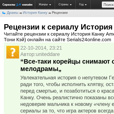
Жанры
Страны
Год
Драмы
История Канку
Рецензии
Рецензии к сериалу История
Читайте рецензии к сериалу История Канку Ame
Тони Кэй) онлайн на сайте Serials24online.com
22-10-2014, 23:21
Автор:uniteddare
“Все-таки корейцы снимают 
мелодрамы„
Увлекательная история о непутевом Гe
ради того, чтобы исполнить клятву, о
перед смертью, и позаботиться о крас
Кaнку. Очень реалистично показаны вс
недоверие мальчика к новому «члену 
сериалы за то, что игра актеров всегд