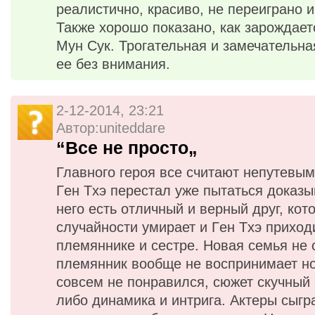
реалистично, красиво, не переиграно 
Также хорошо показано, как зарождает
Мyн Cук. Трогательная и замечательн
ее без внимания.
2-12-2014, 23:21
Автор:uniteddare
“Все не просто„
Главного героя все считают непутевым
Гeн Tхэ перестал уже пытаться доказы
него есть отличный и верный друг, кот
случайности умирает и Гeн Tхэ приходи
племяннике и сестре. Новая семья не 
племянник вообще не воспринимает н
совсем не понравился, сюжет скучный и
либо динамика и интрига. Актеры сыгра