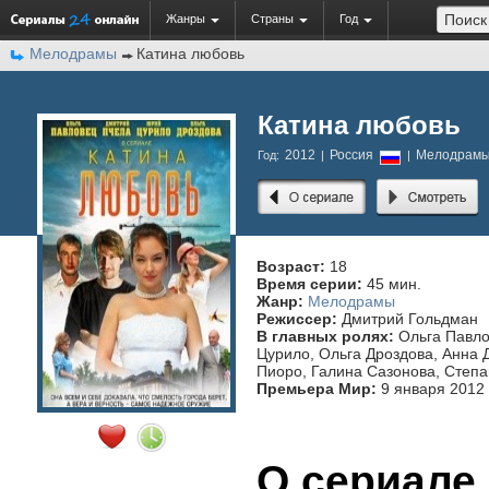
Жанры
Страны
Год
Мелодрамы
Катина любовь
Катина любовь
2012
Россия
Мелодрам
Год:
|
|
Возраст:
18
Время серии:
45 мин.
Жанр:
Мелодрамы
Режиссер:
Дмитрий Гольдман
В главных ролях:
Ольга Павло
Цурило, Ольга Дроздова, Анна 
Пиоро, Галина Сазонова, Степа
Премьера Мир:
9 января 2012
О сериале