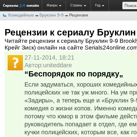
Жанры
Страны
Год
Комедийные
Бруклин 9-9
Рецензии
Рецензии к сериалу Бруклин 
Читайте рецензии к сериалу Бруклин 9-9 Brookl
Крейг Зиск) онлайн на сайте Serials24online.co
27-11-2014, 18:21
Автор:uniteddare
“Беспорядок по порядку„
Если задуматься, хороших комедийных
полицейских не так уж много. На ум п
«Задиры», а теперь еще и «Бруклин 9
комедия о жизни копов. Именно комед
потому что юмор в этом фильме дейст
руководитель попадает в отдел, где е
кучки полицейских, которым все, как г