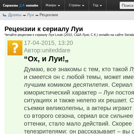
Жанры
Страны
Год
Драмы
Луи
Рецензии
Рецензии к сериалу Луи
Читайте рецензии к сериалу Луи Louie (2010, США Луис С.К.) онлайн на сайте Serial
17-04-2015, 13:20
Автор:uniteddare
“Ох, и Луи!„
Думаю, все знакомы с тем, кто такой Л
и смеется он с любой темы, может име
лучшим комиком десятилетия. Сериал 
юмористический характер – Луи посто
ситуациях и также нелепо их решает. 
съемки великолепны, а актеры играют 
со второго сезона, сериал все сильне
оттенки, стало мало действий. Скорее 
телезрителями: он рассказывает – вы 