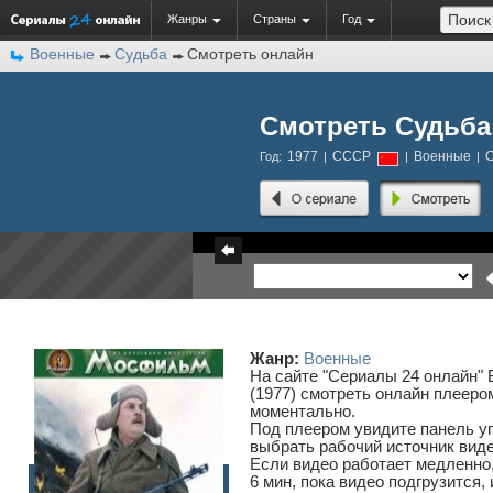
Жанры
Страны
Год
Военные
Судьба
Смотреть онлайн
Смотреть Судьба
1977
СССР
Военные
С
Год:
|
|
|
Жанр:
Военные
На сайте "Сериалы 24 онлайн"
(1977) смотреть онлайн плеером
моментально.
Под плеером увидите панель у
выбрать рабочий источник виде
Если видео работает медленно,
6 мин, пока видео подгрузится, 