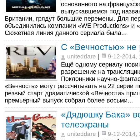
основанного на французск
выпускавшемся под назван
Британии, грядут большие перемены. Для пер
объединились компании «WE Productions» и «At
Сюжетная линия данного сериала была...
С «Вечностью» не 
uniteddare
|
9-12-2014, 
Ещё одному сериалу-нович
разрешение на трансляцию
Поклонники научно-фантас
«Вечность» могут рассчитывать на 22 серии п
резвый старт драматической «Вечности» приш
премьерный выпуск собрал более восьми...
«Дядюшку Бака» в
телеэкраны
uniteddare
|
9-12-2014, 