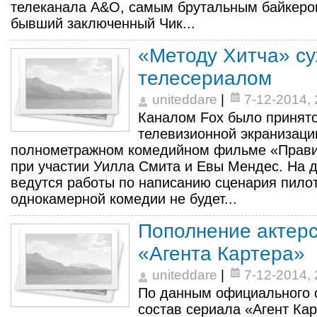
телеканала A&O, самым брутальным байкер
бывший заключенный Чик...
«Методу Хитча» су
телесериалом
uniteddare
|
7-12-2014, 
Каналом Fox было принято
телевизионной экранизаци
полнометражном комедийном фильме «Прави
при участии Уилла Смита и Евы Мендес. На 
ведутся работы по написанию сценария пилот
однокамерной комедии не будет...
Пополнение актерс
«Агента Картера»
uniteddare
|
7-12-2014, 
По данным официального с
состав сериала «Агент Ка