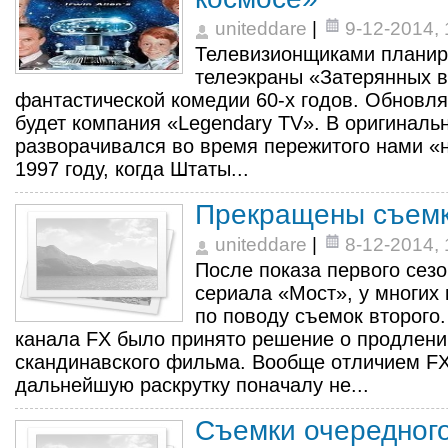
uniteddare
|
9-12-2014, 
Телевизионщиками планир
телеэкраны «Затерянных в
фантастической комедии 60-х годов. Обновля
будет компания «Legendary TV». В оригиналь
разворачивался во время пережитого нами «н
1997 году, когда Штаты...
Прекращены съемк
uniteddare
|
8-12-2014, 
После показа первого сез
сериала «Мост», у многих
по поводу съемок второго
канала FX было принято решение о продлени
скандинавского фильма. Вообще отличием FX
дальнейшую раскрутку поначалу не...
Съемки очередног