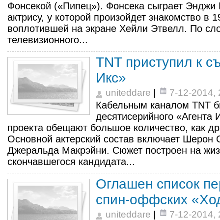
Фонсекой («Пипец»). Фонсека сыграет Эндж
актрису, у которой произойдет знакомство в 1
воплотившей на экране Хейли Этвелл. По сл
телевизионного...
TNT приступил к с
Икс»
uniteddare
|
7-12-2014, 
Кабельным каналом TNT б
десятисерийного «Агента 
проекта обещают большое количество, как др
Основной актерский состав включает Шерон
Джеральда Макрэйни. Сюжет построен на жи
скончавшегося кандидата...
Оглашен список пе
спин-оффских «Хо
uniteddare
|
7-12-2014, 