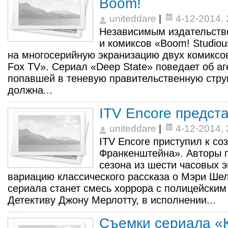
Boom!
uniteddare
|
4-12-2014, 
Независимым издательств
и комиксов «Boom! Studio
на многосерийную экранизацию двух комиксов
Fox TV». Сериал «Deep State» поведает об а
попавшей в теневую правительственную стру
должна...
ITV Encore предст
uniteddare
|
4-12-2014, 
ITV Encore приступил к с
Франкенштейна». Авторы 
сезона из шести часовых 
вариацию классического рассказа о Мэри Ше
сериала станет смесь хоррора с полицейски
Детективу Джону Мерлотту, в исполнении...
Съемки сериала «