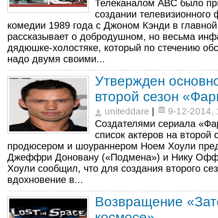
Телеканалом ABC было пр
создании телевизионного
комедии 1989 года с Джоном Кэнди в главной
рассказывает о добродушном, но весьма ин
дядюшке-холостяке, который по стечению обс
надо двумя своими...
Утвержден основно
второй сезон «Фар
uniteddare
|
9-12-2014, 
Создателями сериала «Фа
список актеров на второй
продюсером и шоураннером Ноем Хоули пред
Джеффри Доновану («Подмена») и Нику Оффе
Хоули сообщил, что для создания второго се
вдохновение в...
Возвращение «Зат
космосе»