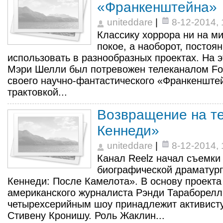
«Франкенштейна»
uniteddare
|
8-12-2014, 
Классику хоррора ни на ми
покое, а наоборот, постоя
использовать в разнообразных проектах. На э
Мэри Шелли был потревожен телеканалом F
своего научно-фантастического «Франкенште
трактовкой...
Возвращение на т
Кеннеди»
uniteddare
|
8-12-2014, 
Канал Reelz начал съемки
биографической драматург
Кеннеди: После Камелота». В основу проекта
американского журналиста Рэнди Тараборелл
четырехсерийным шоу принадлежит активисту
Стивену Кронишу. Роль Жаклин...