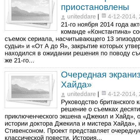
приостановлены
uniteddare
|
4-12-2014, 
21-го ноября 2014 года ак
команде «Константина» с
съемок сериала, насчитывающего 13 эпизодов
судьи» и «От А до Я», закрытие которых утве
находился в ожидании решения по поводу съе
же 21-го...
Очередная экрани
Хайда»
uniteddare
|
4-12-2014, 
Руководство британского 
решение о съемках десяти
приключенческого экшена «Джекил и Хайд», 
истории доктора Джекила и мистера Хайда», н
Стивенсоном. Проект представляет очередну
классической повести. История...