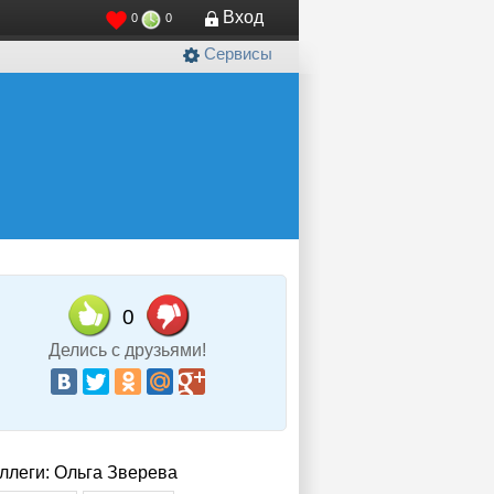
Вход
0
0
Сервисы
0
Делись с друзьями!
ллеги: Ольга Зверева