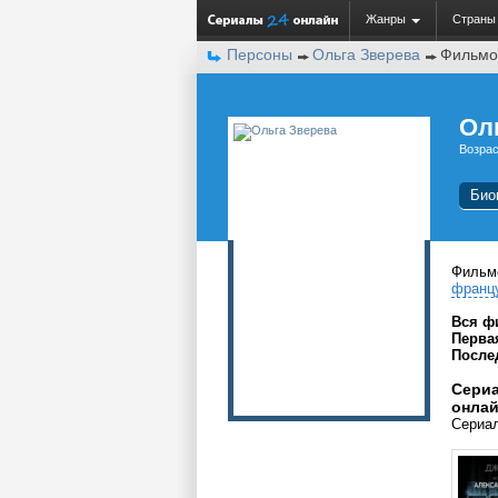
Жанры
Страны
Персоны
Ольга Зверева
Фильмо
Ол
Возрас
Био
Фильм
франц
Вся ф
Перва
После
Сериа
онла
Сериал