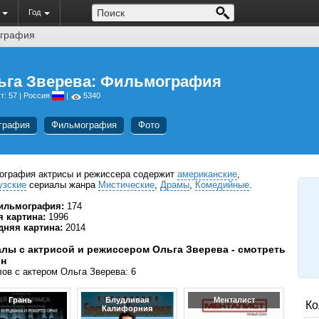
Год
графия
ьга Зверева: Фильмография
т: 57 | Россия
|
5340
графия
Фильмография
Фото
ография актрисы и режиссера содержит
американские
,
узские
сериалы жанра
Мистические
,
Драмы
,
Комедийные
.
ильмография:
174
я картина:
1996
дняя картина:
2014
лы с актрисой и режиссером Ольга Зверева - смотреть
йн
ов с актером Ольга Зверева: 6
Грань
Блудливая
Менталист
Ко
Калифорния