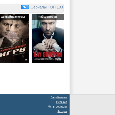
Сериалы ТОП 100
Хоккейные игры
Рэй Донован
Зарубежные
Русские
Мультсериалы
Актеры