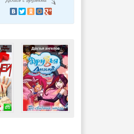
й
Друзья ангелов