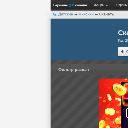
Жанры
Страны
Детские
Фиксики
Скачать
Ск
2
Год:
Фильтр раздач