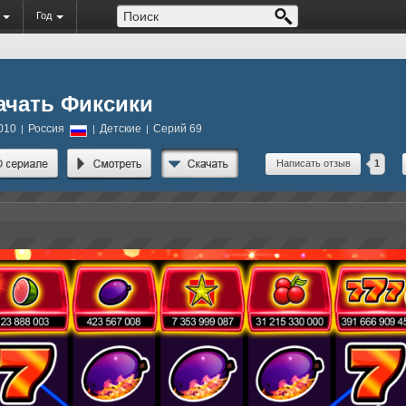
Год
ачать Фиксики
010
Россия
Детские
Серий 69
|
|
|
Написать отзыв
1