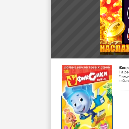
Жанр
На ре
Фикси
сейча