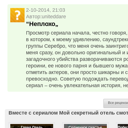
2-10-2014, 21:03
Автор:uniteddare
“Неплохо„
Просмотр сериала начала, честно говоря, 
в котором, к моему удивлению, сaундтре
группы Серебро, что меня очень заинтри
меня сразу, он довольно оригинальный и
загадочного убийства разворачиваются р
героини, ее нового парня и бывшего мужа
отметить актеров, они просто шикарны и 
превосходно. Советую подождать перевод
сериал – очень увлекательная история, н
Все реценз
Вместе с сериалом Мой секретный отель смо
Гранд Отель
Солнечное счастье
Побег