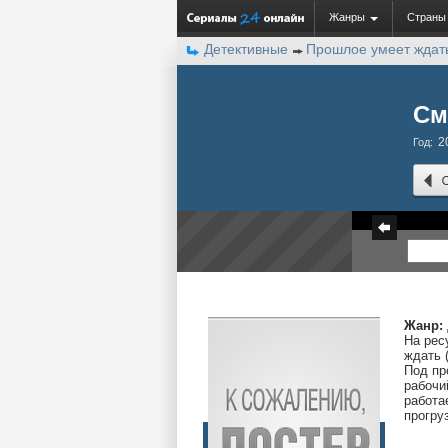
Жанры
Страны
Детективные
Прошлое умеет ждат
См
2
Год:
Жанр:
На рес
ждать 
Под пр
рабочи
работа
прогру