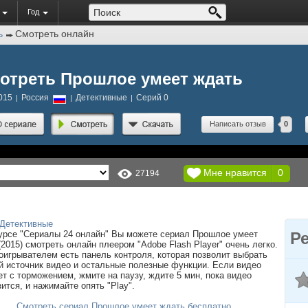
Год
ь
Смотреть онлайн
отреть Прошлое умеет ждать
015
Россия
Детективные
Серий 0
|
|
|
Написать отзыв
0
Мне нравится
0
27194
Детективные
урсе "Сериалы 24 онлайн" Вы можете сериал Прошлое умеет
Р
(2015) смотреть онлайн плеером "Adobe Flash Player" очень легко.
оигрывателем есть панель контроля, которая позволит выбрать
й источник видео и остальные полезные функции. Если видео
ет с торможением, жмите на паузу, ждите 5 мин, пока видео
зится, и нажимайте опять "Play".
Смотреть сериал Прошлое умеет ждать бесплатно