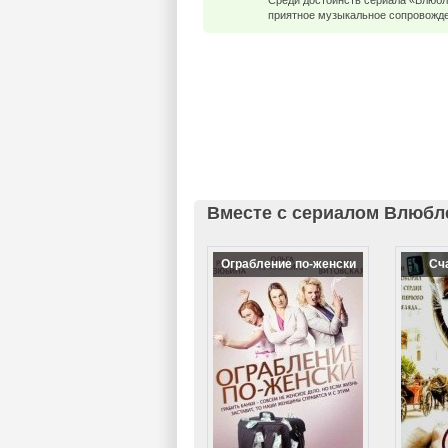
Среди достоинств сериала «Влюбл
приятное музыкальное сопровожден
Вместе с сериалом Влюбл
Ограбление по-женски
Сч