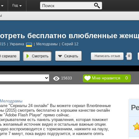
Год
ы
отреть бесплатно влюбленные жен
015
Украина
Мелодрамы
Серий 12
|
|
|
Написать отзыв
0
Мне нравится
0
15633
Мелодрамы
зале "Сериалы 24 онлайн" Вы можете сериал Влюбленные
Р
ы (2015) смотреть бесплатно в хорошем качестве онлайн
м "Adobe Flash Player" прямо сейчас.
оигрывателем есть панель управления, которая поможет
ь желаемый источник видео и остальные важные опции.
идео воспроизводится с торможением, нажмите на паузу,
ите 7 минут, пока видео подгрузится, и нажмите опять