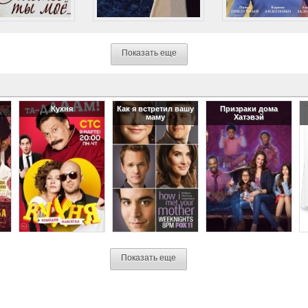
Показать еще
Кухня
Как я встретил вашу
Призраки дома
маму
Хатэвэй
Показать еще