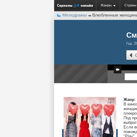
Жанры
Страны
Мелодрамы
Влюбленные женщин
См
2
Год:
Жанр:
В кино
женщин
плееро
Под пр
выбрат
Если в
пожожд
"Play".