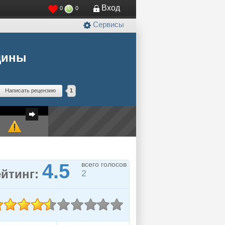
Вход
0
0
Сервисы
щины
Написать рецензию
1
4.5
всего голосов
ейтинг:
2