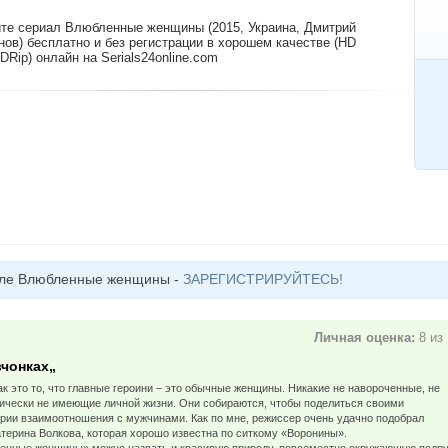
те сериал Влюбленные женщины (2015, Украина, Дмитрий
нов) бесплатно и без регистрации в хорошем качестве (HD
DRip) онлайн на Serials24online.com
але Влюбленные женщины -
ЗАРЕГИСТРИРУЙТЕСЬ!
Личная оценка:
8 из
чонках„
ак это то, что главные героини – это обычные женщины. Никакие не навороченные, не
тически не имеющие личной жизни. Они собираются, чтобы поделиться своими
ории взаимоотношения с мужчинами. Как по мне, режиссер очень удачно подобрал
терина Волкова, которая хорошо известна по ситкому «Воронины».