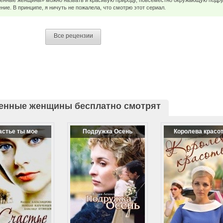
енные женщины» можно назвать и красивую природу, повсеместно окружающую подру
ие. В принципе, я ничуть не пожалела, что смотрю этот сериал.
Все рецензии
енные женщины бесплатно смотрят
астье ты мое
Подружка Осень
Королева красо