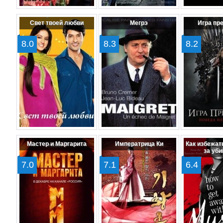
Свет твоей любви
Мегрэ
Игра пр
8.0
8.3
8.2
Мастер и Маргарита
Императрица Ки
Как избежат
за уби
7.0
7.1
6.4