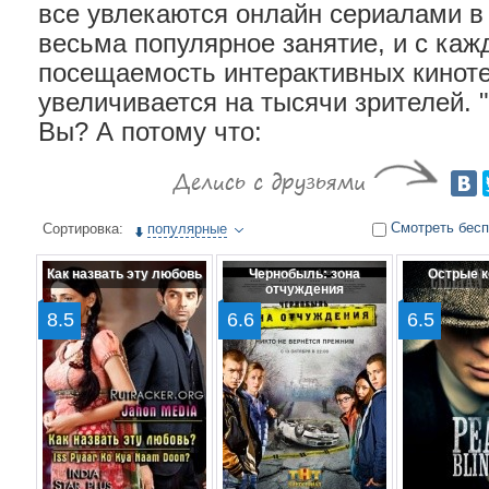
все увлекаются онлайн сериалами в 
весьма популярное занятие, и с ка
посещаемость интерактивных кинот
увеличивается на тысячи зрителей. "
Вы? А потому что:
Смотреть бес
Сортировка:
популярные
Как назвать эту любовь
Чернобыль: зона
Острые к
отчуждения
8.5
6.6
6.5