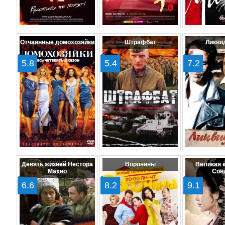
Отчаянные домохозяйки
Штрафбат
Ликви
5.8
5.4
7.2
Девять жизней Нестора
Воронины
Великая 
Махно
Сон
6.6
8.2
9.1