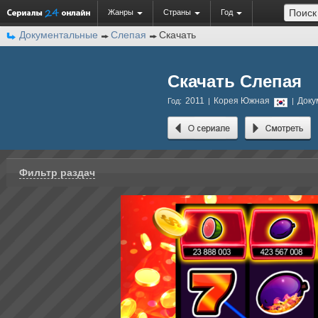
Жанры
Страны
Год
Документальные
Слепая
Скачать
Скачать Слепая
2011
Корея Южная
Доку
Год:
|
|
Фильтр раздач